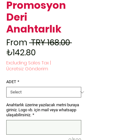
Promosyon
Deri
Anahtarlık
Regular Price
From
 TRY 168.00 
Sale Price
₺142.80
Excluding Sales Tax
|
Ücretsiz Gönderim
ADET
*
Anahtarlık üzerine yazılacak metni buraya
giriniz. Logo vb. için mail veya whatsapp
ulaşabilirsiniz.
*