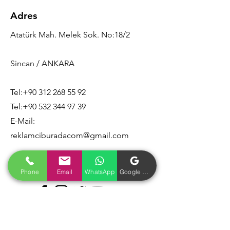
Adres
Atatürk Mah. Melek Sok. No:18/2
Sincan / ANKARA
Tel:
+90 312 268 55 92
Tel:
+90 532 344 97 39
E-Mail:
reklamciburadacom@gmail.com
Phone
Email
WhatsApp
Google İşletme Profili
Politikalarımız