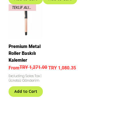
TEKLİF ALINIZ
Premium Metal
Roller Baskılı
Kalemler
TRY 1,271.00
Regular Price
Sale Price
From
TRY 1,080.35
Excluding Sales Tax
|
Ücretsiz Gönderim
Add to Cart
renkliuvbaskı
ankarada reklamcı
baskılıpromosyonkalemçakmakusb