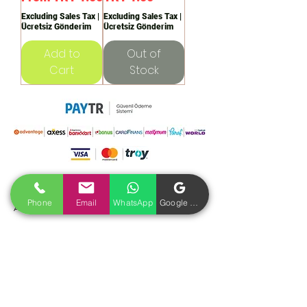
Excluding Sales Tax
|
Excluding Sales Tax
|
Ücretsiz Gönderim
Ücretsiz Gönderim
Add to
Out of
Cart
Stock
Adres
Phone
Email
WhatsApp
Google İşletme Profili
Atatürk Mah. Melek Sok. No:18/2
Sincan / ANKARA
Tel:
+90 312 268 55 92
Tel:
+90 532 344 97 39
E-Mail:
reklamciburadacom@gmail.com