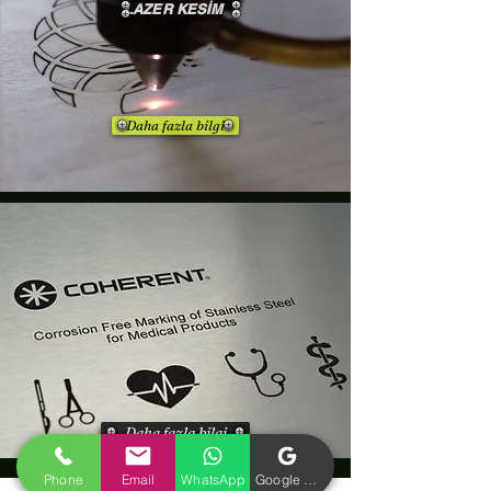
LAZER KESİM
Daha fazla bilgi
Daha fazla bilgi
renkliuvbaskı lazerkazımakesim
Phone
Email
WhatsApp
Google İşletme Profili