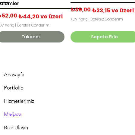
alemler
₺39,00
Normal Fiyat
İndirimli Fiyat
₺33,15
ve üzeri
₺52,00
ormal Fiyat
ndirimli Fiyat
₺44,20
ve üzeri
KDV hariç
|
Ücretsiz Gönderim
DV hariç
|
Ücretsiz Gönderim
Tükendi
Sepete Ekle
Anasayfa
Portfolio
Hizmetlerimiz
Mağaza
Bize Ulaşın