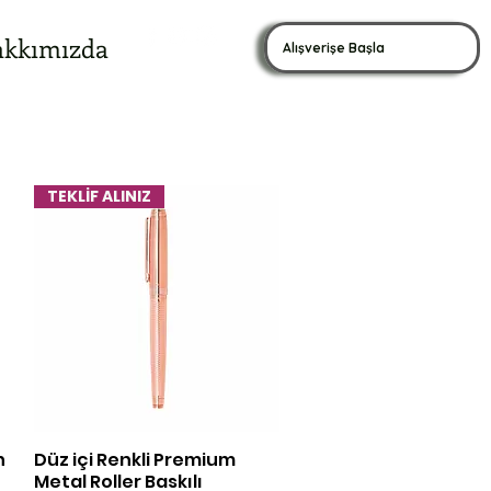
kkımızda
Alışverişe Başla
TEKLİF ALINIZ
n
Düz içi Renkli Premium
Hızlı Bakış
Metal Roller Baskılı