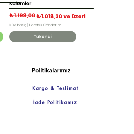
Kalemler
₺1.198,00
Normal Fiyat
İndirimli Fiyat
₺1.018,30
ve üzeri
KDV hariç
|
Ücretsiz Gönderim
Tükendi
Politikalarımız
Kargo & Teslimat
İade Politikamız