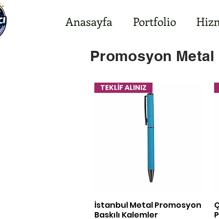
Anasayfa
Portfolio
Hizm
Promosyon Metal 
TEKLİF ALINIZ
İstanbul Metal Promosyon
Ç
Hızlı Bakış
Baskılı Kalemler
P