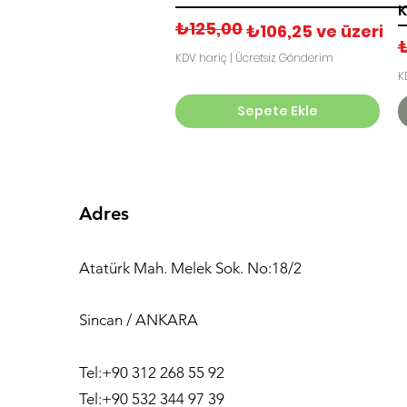
K
₺125,00
Normal Fiyat
İndirimli Fiyat
₺106,25
ve üzeri
N
İ
KDV hariç
|
Ücretsiz Gönderim
K
Sepete Ekle
Adres
Atatürk Mah. Melek Sok. No:18/2
Sincan / ANKARA
Tel:+90 312 268 55 92
Tel:+90 532 344 97 39