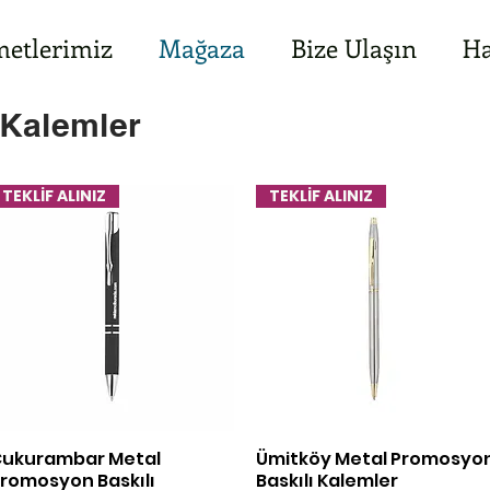
etlerimiz
Mağaza
Bize Ulaşın
Ha
Kalemler
TEKLİF ALINIZ
TEKLİF ALINIZ
ukurambar Metal
Ümitköy Metal Promosyo
Hızlı Bakış
Hızlı Bakış
romosyon Baskılı
Baskılı Kalemler